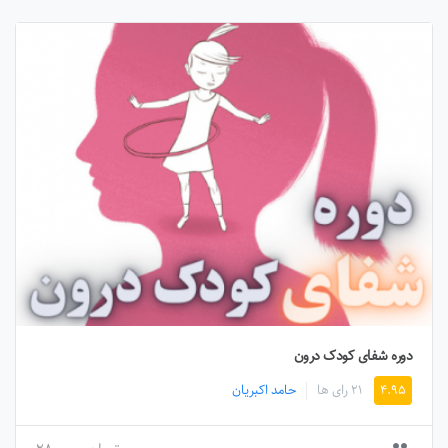
دوره شفای کودک درون
۴.۹۵
۲۱ رای ها
حامد اکبریان