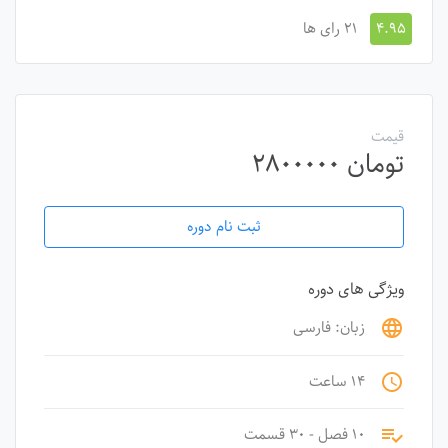
۴.۹۵
۲۱ رای ها
قیمت
تومان
۲۸۰۰۰۰۰
ثبت نام دوره
ویژگی های دوره
زبان: فارسی
language
۱۴ ساعت
access_time
۱۰ فصل - ۳۰ قسمت
playlist_add_check