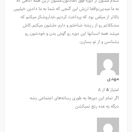
سلام ممنون از دوره فوق العادتون،ممنون ازین همه آگاهی که
به ما میدین،واقعا ارزش این گنجی که شما به ما دادین خیلییی
بالاتر از مبلغی بود که پرداخت کردیم.خداروشکر میکنم که
مشکلاتم رو از ریشه شناختم و دارم حلشون میکنم.کاش
میشد همه انسانها این دوره رو گوش بدن و خودشون رو
بشناسن و از نو بسازن.
مهدی
امتیاز
۵
از ۵
اگر تمام این دورها به طوری رسانه‌های اجتماعی بشه
دیگه یه عده رنج نمیکشن