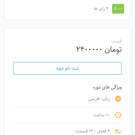
۵.۰۰
۲ رای ها
قیمت
تومان
۲۴۰۰۰۰۰
ثبت نام دوره
ویژگی های دوره
زبان: فارسی
language
۱۰ ساعت
access_time
۸ فصل - ۱۲ قسمت
playlist_add_check