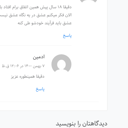
دقیقا ۱۸ سال پیش همین اتفاق برام افتاد با یه نگاه فکر کردم تا همین الان عاشقشم ولی عشق نبود اون میل به دوست داشتن بود
الان فکر میکنم عشق در یه نگاه عشق نیس
عشق باید فرآیند خودشو طی کنه
پاسخ
ادمین
۷ بهمن ۱۴۰۰ در ۱۲:۰۶ ق.ظ
دقیقا همینطوره عزیز
پاسخ
دیدگاهتان را بنویسید